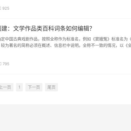
925
创建：文学作品类百科词条如何编辑？
确定中国古典戏剧作品，按照全称作为标准名，例如《窦娥冤》标准名为
，较为著名的简称必须在概述、信息栏中说明。全称不一致的情况，以《
，其他朝代戏剧作品名称不一致的情况，按照使用最为广泛的名称作为标·
795
上一页
1
下一页
尾页