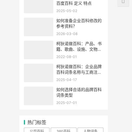
百度百科 定义 特点
2025-05-02
如何准备企业百科修改的
参考资料？
2026-03-08
柯狄诺做百科：产品、书
籍、歌曲、设施、文物、
现象等实物类词条创建
2022-08-01
柯狄诺做百科：企业品牌
百科词条名称与工商注册
不一致会怎样
2025-04-17
如何选择合适的品牌百科
词条类型
2025-07-01
热门标签
公司百科
360百科
人物词条