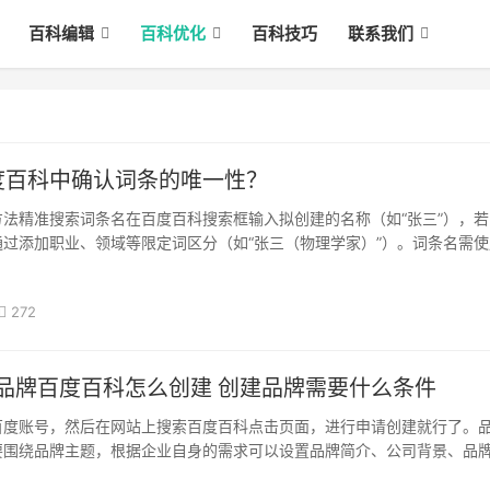
百科编辑
百科优化
百科技巧
联系我们
度百科中确认词条的唯一性？
法精准搜索词条名‌在百度百科搜索框输入拟创建的名称（如“张三”），
过添加职业、领域等限定词区分（如“张三（物理学家）”）。词条名需使
避免简称或别称。检查义项分类‌若词条已存在但主体不同，可···
272
漫品牌百度百科怎么创建 创建品牌需要什么条件
百度账号，然后在网站上搜索百度百科点击页面，进行申请创建就行了。
要围绕品牌主题，根据企业自身的需求可以设置品牌简介、公司背景、品
产品介绍等。除此之外，其它多余的内容如果没有必要尽量不要添加，尤·