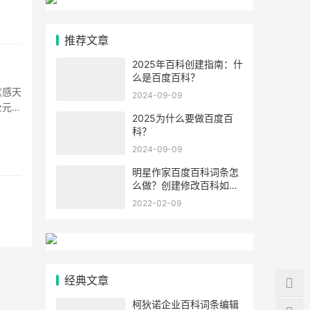
推荐文章
2025年百科创建指南：什
么是百度百科？
《感天
2024-09-09
全元
2025为什么要做百度百
··
科？
2024-09-09
明星作家百度百科词条怎
么做？创建修改百科如何
提高通过率？
2022-02-09
经典文章
柯狄诺企业百科词条编辑