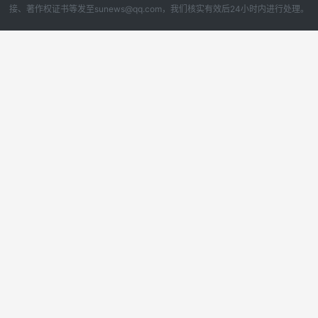
接、著作权证书等发至sunews@qq.com，我们核实有效后24小时内进行处理。