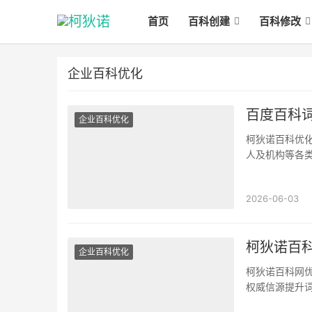
首页
百科创建
百科修改
企业百科优化
百度百科
企业百科优化
柯狄诺百科优
人及机构等各
务能力覆盖多类
2026-06-03
柯狄诺百
企业百科优化
柯狄诺百科网
权威信源提升词
“行业第一”“唯