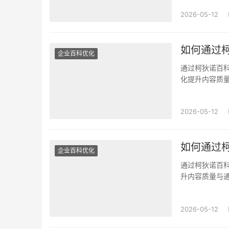
2026-05-12
如何通过
企业百科优化
通过柯狄诺百
化提升内容质量
索目标名称，确
2026-05-12
如何通过
企业百科优化
通过柯狄诺百
升内容质量与通
称，确认词条是
2026-05-12