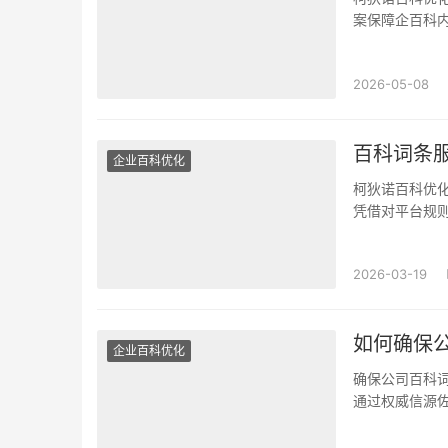
案保障企百科内
事件即时响应‌
2026-05-08
百科词条
企业百科优化
柯狄诺百科优
凭借对平台规
疗类企业成功上
2026-03-19
如何确保
企业百科优化
确保公司百科
通过权威信源
述，杜绝“自我