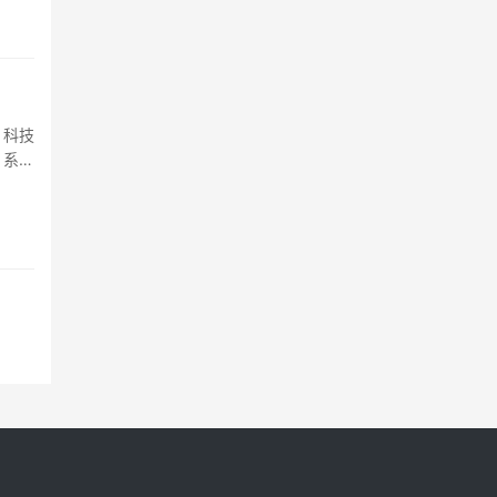
、科技
，系统
·