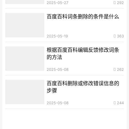
2025-05-27
292
百度百科词条删除的条件是什么
2025-05-19
363
根据百度百科编辑反馈修改词条
的方法
2025-05-08
262
百度百科删除或修改错误信息的
步骤
2025-05-08
244