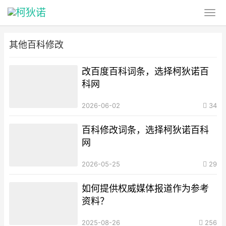
其他百科修改
改百度百科词条，选择柯狄诺百
科网
2026-06-02
34
百科修改词条，选择柯狄诺百科
网
2026-05-25
29
如何提供权威媒体报道作为参考
资料？
2025-08-26
256