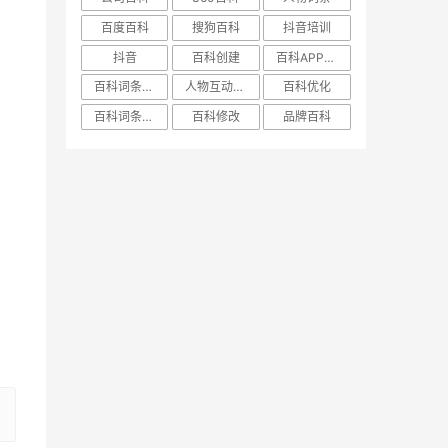
百度百科
搜狗百科
抖音培训
抖音
百科创建
百科APP词条
百科词条创建
人物互动百科
百科优化
百科词条优化
百科修改
品牌百科