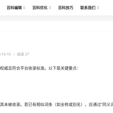
百科编辑
百科优化
百科技巧
联系我们
:15:15
•
阅读 27
、权威且符合平台收录标准。以下是关键要点：
其‌未被收录‌。若已有相似词条（如全称或别名），应通过“同义